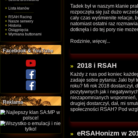
Tadek był w naszym klanie pra
Lista klanów
rozpoczęła się już dużo wcze
RSAH Racing
cały czas wyśmienite relacje,
Nasze serwery
natomiast ostatni raz rozmawi
Historia
dotknęła i do tej pory nie moż
Osiągnięcia
Wymiana buttonami
Rodzinie,
więcej...
Facebook & YouTube
2018 i RSAH
Każdy z nas pod koniec każde
zadaje sobie pytania: Jaki był
roku? Mi rok 2018 dostarczył‚ 
pozytywnych jak i negatywnych. 
niezapomnianych wspomnień, s
Reklama
drugiej dostarczył‚ dał‚ mi smute
społeczności RSAH? Pod wzgl
eRSAHonizm w 20