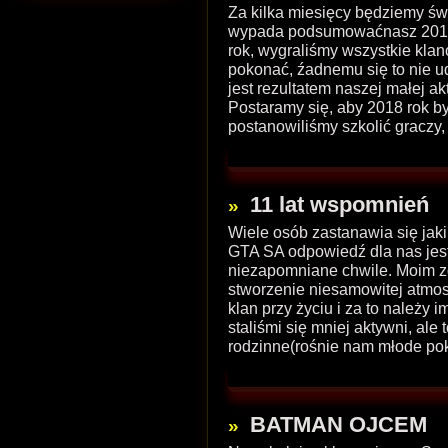
Za kilka miesięcy będziemy ś
wypada podsumowaćnasz 2017 
rok, wygraliśmy wszystkie kl
pokonać, źadnemu się to nie u
jest rezultatem naszej małej ak
Postaramy się, aby 2018 rok b
postanowiliśmy szkolić graczy,
11 lat wspomnień
Wiele osób zastanawia się jaki 
GTA SA odpowiedź dla nas jest 
niezapomniane chwile. Moim z
stworzenie niesamowitej atmosf
klan przy życiu i za to należy
staliśmi się mniej aktywni, ale 
rodzinne(rośnie nam młode poko
BATMAN OJCEM