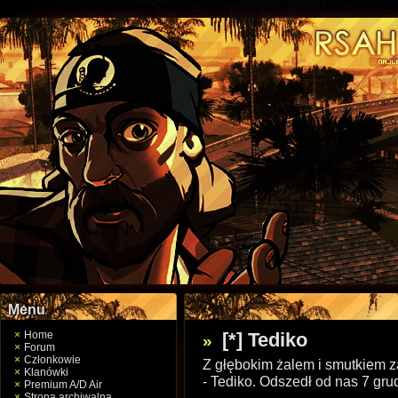
Menu
Home
[*] Tediko
Forum
Członkowie
Z głębokim żalem i smutkiem 
Klanówki
- Tediko. Odszedł od nas 7 gru
Premium A/D Air
Strona archiwalna