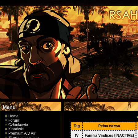
Menu
Home
Forum
Członkowie
Tag
Pełna nazwa
Klanówki
Premium A/D Air
fV
Familia Vindices [INACTIVE]
Strona archiwalna