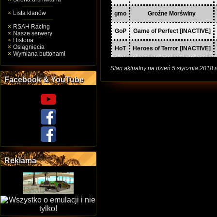
Lista klanów
gmo
Groźne Morświny
RSAH Racing
GoP
Game of Perfect [INACTIVE]
Nasze serwery
Historia
Osiągnięcia
HoT
Heroes of Terror [INACTIVE]
Wymiana buttonami
Stan aktualny na dzień 5 stycznia 2018 
Facebook & YouTube
Reklama